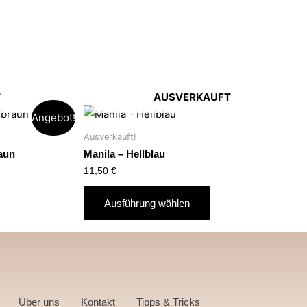
T
AUSVERKAUFT
Angebot!
Ausverkauft!
raun
Manila – Hellblau
11,50
€
Ausführung wählen
Über uns
Kontakt
Tipps & Tricks