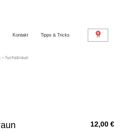
0
Kontakt
Tipps & Tricks
a – fuchsbraun
raun
12,00
€