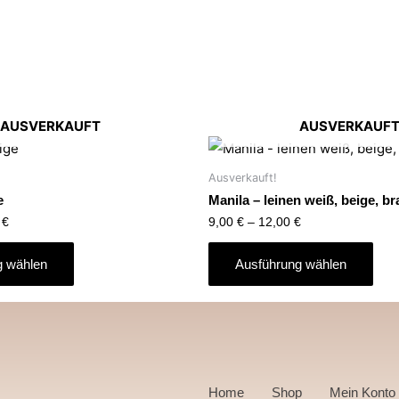
AUSVERKAUFT
AUSVERKAUF
Ausverkauft!
e
Manila – leinen weiß, beige, b
0
€
9,00
€
–
12,00
€
g wählen
Ausführung wählen
Home
Shop
Mein Konto