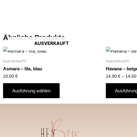
Ähnliche Produkte
AUSVERKAUFT
Ausverkauft!
Ausverkauft!
Asmara – lila, blau
Havana – beig
10,00
€
14,00
€
–
14,5
Ausführung wählen
Ausführun